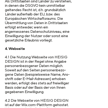
Als Drittstaaten sind Länder zu verstehen,
in denen die DSGVO kein unmittelbar
geltendes Recht ist, d.h. grundsätzlich
Länder außerhalb der EU, bzw. des
Europäischen Wirtschaftsraums. Die
Übermittlung von Daten in Drittstaaten
erfolgt entweder, wenn ein
angemessenes Datenschutzniveau, eine
Einwilligung der Nutzer oder sonst eine
gesetzliche Erlaubnis vorliegt.
4. Webseite
4.1 Die Nutzung Web­seite von HEISIG
DESIGN ist in der Regel ohne Angabe
per­son­en­bezo­gener Daten mög­lich.
Soweit auf den Seiten per­son­en­bezo­
gene Daten (beis­piels­weise Name, Ans­
chrift oder E-Mail-Adressen) erhoben
wer­den, erfolgt dies stets auf freiwil­li­ger
Basis oder auf der Basis der von Ihnen
gegebenen Einwilligung.
4.2 Die Web­seite von HEISIG DESIGN
ist auf der Wix.com-Plattform gehostet.