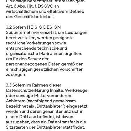
Grundlage berechtigter Interessen gem.
Art. 6 Abs. 1 lit. f. DSGVO an
wirtschaftlichem und effektivem Betrieb
des Geschäftsbetriebes.
3.2 Sofern HEISIG DESIGN
Subunternehmer einsetzt, um Leistungen
bereitzustellen, werden geeignete
rechtliche Vorkehrungen sowie
entsprechende technische und
organisatorische Maßnahmen ergriffen,
um für den Schutz der
personenbezogenen Daten gemäß den
einschlägigen gesetzlichen Vorschriften
zu sorgen.
3.3 Sofern im Rahmen dieser
Datenschutzerklärung Inhalte, Werkzeuge
oder sonstige Mittel von anderen
Anbietern (nachfolgend gemeinsam
bezeichnet als „Drittanbieter“) eingesetzt
werden und deren genannter Sitz sich in
einem Drittland befindet, ist davon
auszugehen, dass ein Datentransfer in die
Sitzstaaten der Drittanbieter stattfindet.