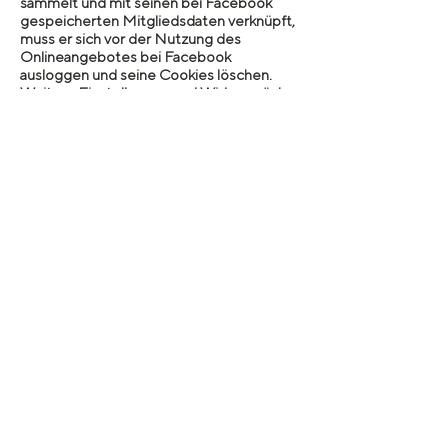
sammelt und mit seinen bei Facebook
gespeicherten Mitgliedsdaten verknüpft,
muss er sich vor der Nutzung des
Onlineangebotes bei Facebook
ausloggen und seine Cookies löschen.
Weitere Einstellungen und Widersprüche
zur Nutzung von Daten für Werbezwecke,
sind innerhalb der Facebook-
Profileinstellungen möglich:
https://www.facebook.com/settings?
tab=ads oder über die US-amerikanische
Seite http://www.aboutads.info/choices/
oder die EU-Seite
http://www.youronlinechoices.com/. Die
Einstellungen erfolgen
plattformunabhängig, d. h. sie werden für
alle Geräte, wie Desktopcomputer oder
mobile Geräte übernommen.
9.7 Die durch das Cookie erzeugten
Informationen über Ihre Benutzung
dieses Onlineangebotes werden auf den
Server von HEISIG DESIGN gespeichert
und nicht an Dritte weitergegeben.