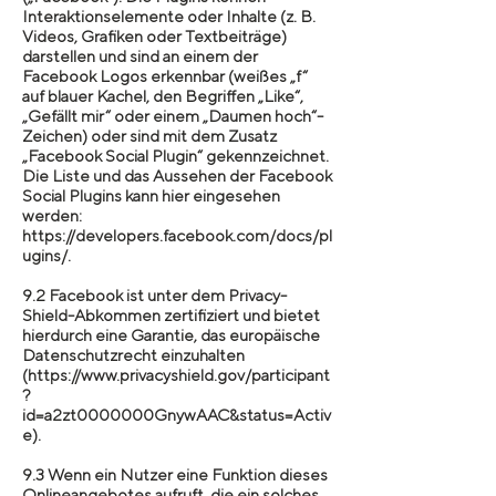
Interaktionselemente oder Inhalte (z. B.
Videos, Grafiken oder Textbeiträge)
darstellen und sind an einem der
Facebook Logos erkennbar (weißes „f“
auf blauer Kachel, den Begriffen „Like“,
„Gefällt mir“ oder einem „Daumen hoch“-
Zeichen) oder sind mit dem Zusatz
„Facebook Social Plugin“ gekennzeichnet.
Die Liste und das Aussehen der Facebook
Social Plugins kann hier eingesehen
werden:
https://developers.facebook.com/docs/pl
ugins/.
9.2 Facebook ist unter dem Privacy-
Shield-Abkommen zertifiziert und bietet
hierdurch eine Garantie, das europäische
Datenschutzrecht einzuhalten
(https://www.privacyshield.gov/participant
?
id=a2zt0000000GnywAAC&status=Activ
e).
9.3 Wenn ein Nutzer eine Funktion dieses
Onlineangebotes aufruft, die ein solches